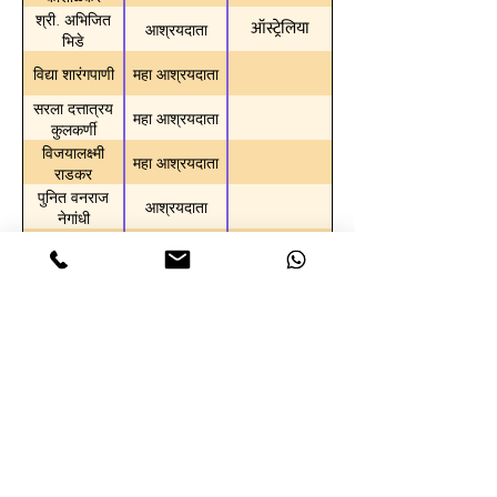
श्री. अभिजित
ऑस्ट्रेलिया
आश्रयदाता
भिडे
विद्या शारंगपाणी
महा आश्रयदाता
सरला दत्तात्रय
महा आश्रयदाता
कुलकर्णी
विजयालक्ष्मी
महा आश्रयदाता
राडकर
पुनित वनराज
आश्रयदाता
नेगांधी
अमेरिका
प्रविण कुलकर्णी
आश्रयदाता
मेघना तारे
आश्रयदाता
सुरभी चिंतामणी
आश्रयदाता
कुलकर्णी
उषा बर्वे
आश्रयदाता
कीर्तनविश्व द्वारा - विश्व मराठी फाउंडेशन
622, जानकी रघुनाथ, पुलाची वाडी, हनुमान चौक, डेक्कन जिमखाना, पुणे - 04